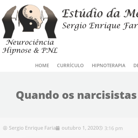
Ir para o conteúdo
HOME
CURRÍCULO
HIPNOTERAPIA
D
Quando os narcisistas
Sergio Enrique Faria
outubro 1, 2020
3:16 pm