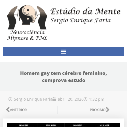
Ir para o conteúdo
Homem gay tem cérebro feminino,
comprova estudo
1:32 pm
Sergio Enrique Faria
abril 20, 2020
Anterior
Próx
ANTERIOR
PRÓXIMO