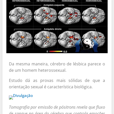
Da mesma maneira, cérebro de lésbica parece o
de um homem heterossexual.
Estudo dá as provas mais sólidas de que a
orientação sexual é característica biológica.
Tomografia por emissão de pósitrons revela que fluxo
de sangue na área do cérebro que controla emoções