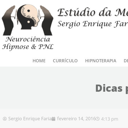
Ir para o conteúdo
HOME
CURRÍCULO
HIPNOTERAPIA
D
Dicas 
Sergio Enrique Faria
fevereiro 14, 2016
4:13 pm