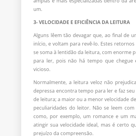
amplas e mais especializadas dentro da áre
um.
3- VELOCIDADE E EFICIÊNCIA DA LEITURA
Alguns lêem tão devagar que, ao final de 
início, e voltam para revê-lo. Estes retor
se soma à lentidão da leitura, com enorme
para ler, pois não há tempo que chegue e
vicioso.
Normalmente, a leitura veloz não prejudi
depressa encontra tempo para ler e faz se
de leitura; a maior ou a menor velocidade 
peculiaridades do leitor. Não se leem com
como, por exemplo, um romance e um manu
atingir sua velocidade ideal, mas é certo
prejuízo da compreensão.