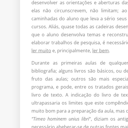
desenvolver as orientações e aberturas das
elas não circunscrevem, não limitam; ao
caminhadas do aluno que leva a sério seus 
cursos. Aliás, quase todas as cadeiras des
que o aluno desenvolva temas e reconstru
elaborar trabalhos de pesquisa, é necessário
ler muito
e, principalmente,
ler bem
.
Durante as primeiras aulas de qualquer 
bibliografia; alguns livros são básicos, ou 
fruto das aulas; outros são mais espec
programa, e pode, entre os tratados gerai
livro de texto. A indicação do livro de t
ultrapassaria os limites que este compêndi
muito bom para a preparação da aula, mas q
“Timeo hominem unius libri
“, diziam os ant
necessário abeberar-se de outras fontes ma