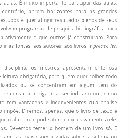
 aulas. É muito importante participar das aulas;
 contrário, abrem horizontes para as grandes
estudos e quer atingir resultados plenos de seus
envolvem programas de pesquisa bibliográfica para
a ativamente o que outros já construíram. Para
 ir às fontes, aos autores, aos livros;
é preciso ler
,
disciplina, os mestres apresentam criteriosa
de leitura obrigatória, para quem quer colher todo
ializados ou se concentram em algum item do
s de consulta obrigatória, ser indicado um, como
exto tem vantagens e inconvenientes cuja análise
o impõe. Diremos, apenas, que o livro de texto é
ue o aluno não pode ater-se exclusivamente a ele.
igos. Devemos temer o homem de um livro só. É
is amplas, mais especializadas sobre cada tema ou