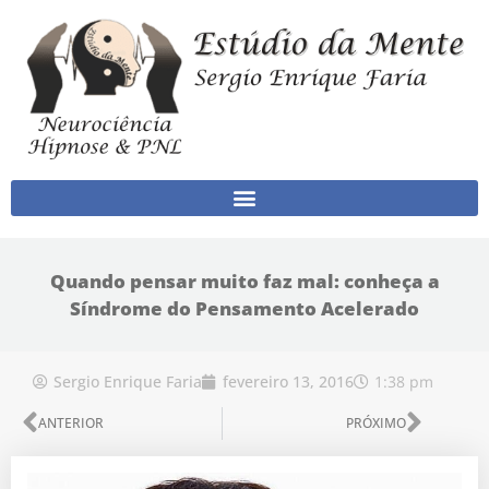
Ir para o conteúdo
Quando pensar muito faz mal: conheça a
Síndrome do Pensamento Acelerado
1:38 pm
Sergio Enrique Faria
fevereiro 13, 2016
Anterior
Próx
ANTERIOR
PRÓXIMO