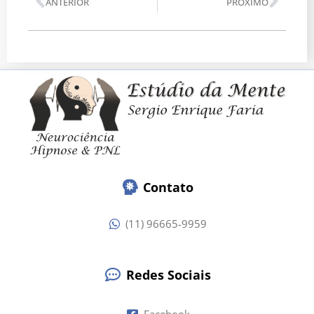
Anterior
Pró
ANTERIOR
PRÓXIMO
Contato
(11) 96665-9959
Redes Sociais