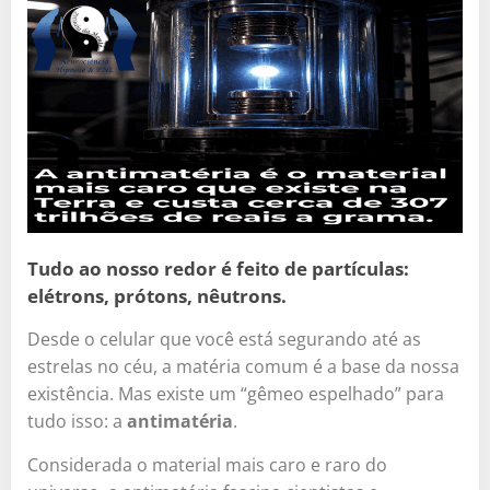
Tudo ao nosso redor é feito de partículas:
elétrons, prótons, nêutrons.
Desde o celular que você está segurando até as
estrelas no céu, a matéria comum é a base da nossa
existência. Mas existe um “gêmeo espelhado” para
tudo isso: a
antimatéria
.
Considerada o material mais caro e raro do