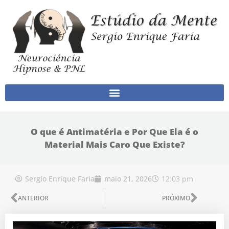
Ir para o conteúdo
O que é Antimatéria e Por Que Ela é o
Material Mais Caro Que Existe?
12:03 pm
Sergio Enrique Faria
maio 21, 2026
Anterior
Próx
ANTERIOR
PRÓXIMO