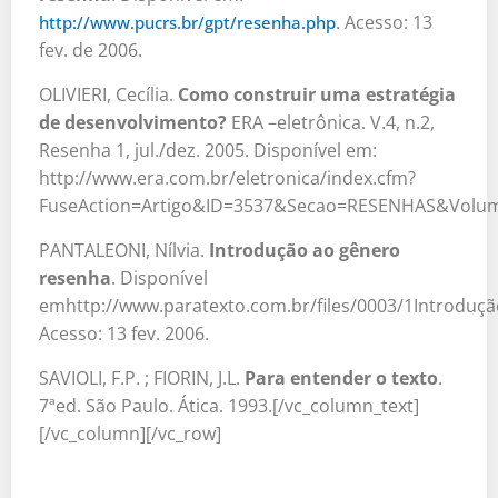
. Acesso: 13
http://www.pucrs.br/gpt/resenha.php
fev. de 2006.
OLIVIERI, Cecília.
Como construir uma estratégia
de desenvolvimento?
ERA –eletrônica. V.4, n.2,
Resenha 1, jul./dez. 2005. Disponível em:
http://www.era.com.br/eletronica/index.cfm?
FuseAction=Artigo&ID=3537&Secao=RESENHAS&Vol
PANTALEONI, Nílvia.
Introdução ao gênero
resenha
. Disponível
emhttp://www.paratexto.com.br/files/0003/1Introduç
Acesso: 13 fev. 2006.
SAVIOLI, F.P. ; FIORIN, J.L.
Para entender o texto
.
7ªed. São Paulo. Ática. 1993.[/vc_column_text]
[/vc_column][/vc_row]