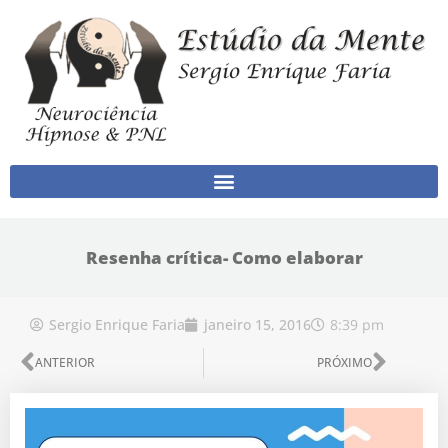
Ir para o conteúdo
Resenha crítica- Como elaborar
8:39 pm
Sergio Enrique Faria
janeiro 15, 2016
Anterior
Próx
ANTERIOR
PRÓXIMO