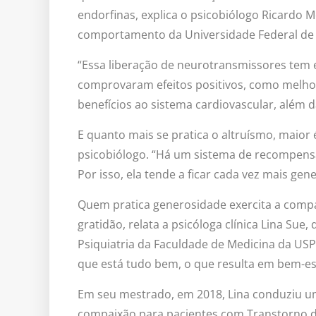
endorfinas, explica o psicobiólogo Ricardo M
comportamento da Universidade Federal de S
“Essa liberação de neurotransmissores tem e
comprovaram efeitos positivos, como melhora
benefícios ao sistema cardiovascular, além da
E quanto mais se pratica o altruísmo, maior é
psicobiólogo. “Há um sistema de recompensa
Por isso, ela tende a ficar cada vez mais gen
Quem pratica generosidade exercita a comp
gratidão, relata a psicóloga clínica Lina Sue,
Psiquiatria da Faculdade de Medicina da US
que está tudo bem, o que resulta em bem-est
Em seu mestrado, em 2018, Lina conduziu um
compaixão para pacientes com Transtorno de