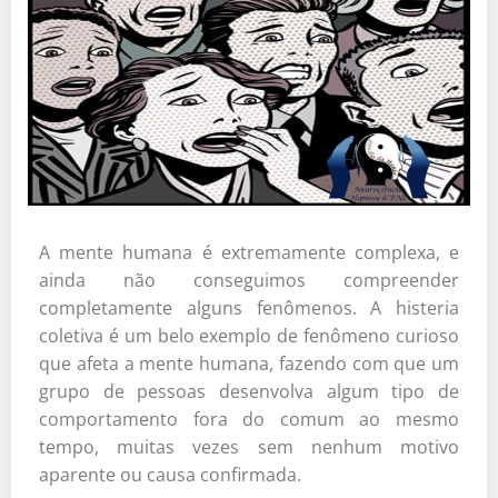
A mente humana é extremamente complexa, e
ainda não conseguimos compreender
completamente alguns fenômenos. A histeria
coletiva é um belo exemplo de fenômeno curioso
que afeta a mente humana, fazendo com que um
grupo de pessoas desenvolva algum tipo de
comportamento fora do comum ao mesmo
tempo, muitas vezes sem nenhum motivo
aparente ou causa confirmada.