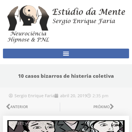
Ir para o conteúdo
10 casos bizarros de histeria coletiva
2:35 pm
Sergio Enrique Faria
abril 20, 2019
Anterior
Próx
ANTERIOR
PRÓXIMO