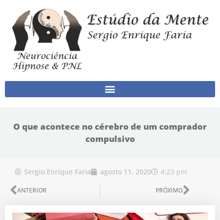
Ir para o conteúdo
O que acontece no cérebro de um comprador
compulsivo
4:23 pm
Sergio Enrique Faria
agosto 11, 2020
Anterior
Próx
ANTERIOR
PRÓXIMO