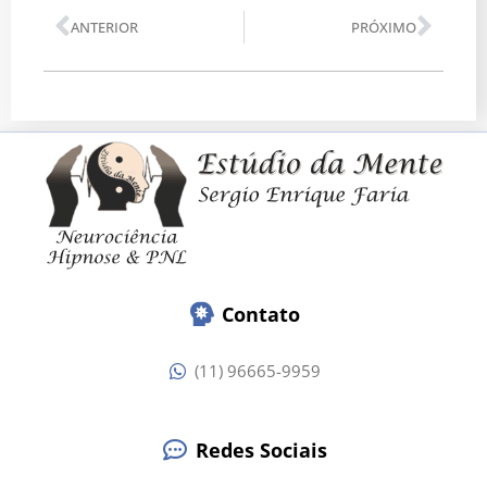
Anterior
Pró
ANTERIOR
PRÓXIMO
Contato
(11) 96665-9959
Redes Sociais