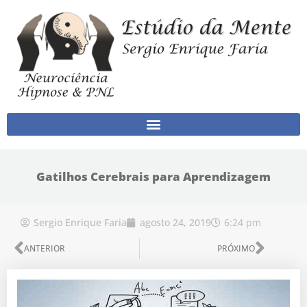
Ir para o conteúdo
Gatilhos Cerebrais para Aprendizagem
6:24 pm
Sergio Enrique Faria
agosto 24, 2019
Anterior
Próx
ANTERIOR
PRÓXIMO