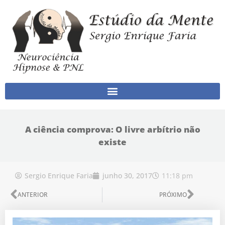
Ir para o conteúdo
A ciência comprova: O livre arbítrio não
existe
11:18 pm
Sergio Enrique Faria
junho 30, 2017
Anterior
Próx
ANTERIOR
PRÓXIMO