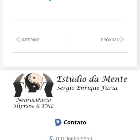
Anterior
Pró
ANTERIOR
PRÓXIMO
Contato
(11) 96665-9959