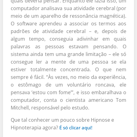
quais deveria pensar. Enquanto ele fazia isso, um
computador analisava sua atividade cerebral (por
meio de um aparelho de ressonância magnética).
O software aprendeu a associar os termos aos
padrões de atividade cerebral – e, depois de
algum tempo, conseguia adivinhar em quais
palavras as pessoas estavam pensando. O
sistema ainda tem uma grande limitação – ele só
consegue ler a mente de uma pessoa se ela
estiver totalmente concentrada. O que nem
sempre é fácil. “Às vezes, no meio da experiência,
o estômago de um voluntário roncava, ele
pensava ‘estou com fome’”, e isso embaralhava o
computador, conta o cientista americano Tom
Mitchell, responsável pelo estudo.
Que tal conhecer um pouco sobre Hipnose e
Hipnoterapia agora?
É só clicar aqui!