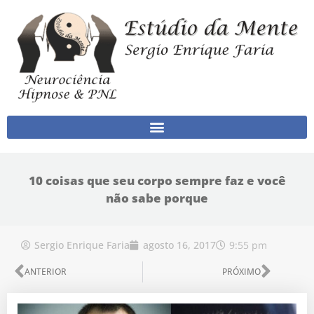
Ir para o conteúdo
10 coisas que seu corpo sempre faz e você
não sabe porque
9:55 pm
Sergio Enrique Faria
agosto 16, 2017
Anterior
Próx
ANTERIOR
PRÓXIMO