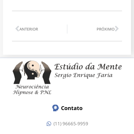
Anterior
Pró
ANTERIOR
PRÓXIMO
Contato
(11) 96665-9959