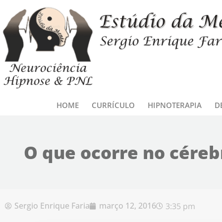
Ir para o conteúdo
HOME
CURRÍCULO
HIPNOTERAPIA
D
O que ocorre no cére
Sergio Enrique Faria
março 12, 2016
3:35 pm