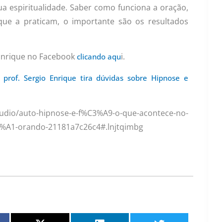
ua espiritualidade. Saber como funciona a oração,
que a praticam, o importante são os resultados
 Enrique no Facebook
i.
clicando aqu
 prof. Sergio Enrique tira dúvidas sobre Hipnose e
auto-hipnose-e-f%C3%A9-o-que-acontece-no-
A1-orando-21181a7c26c4#.lnjtqimbg