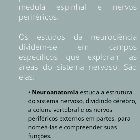
medula espinhal e nervos
periféricos.
Os estudos da neurociência
dividem-se em campos
específicos que exploram as
áreas do sistema nervoso. São
elas:
•
Neuroanatomia
estuda a estrutura
do sistema nervoso, dividindo cérebro,
a coluna vertebral e os nervos
periféricos externos em partes, para
nomeá-las e compreender suas
funções.